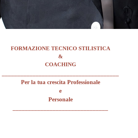
A
C
I
F
O
R
M
A
Z
I
O
N
E
T
E
C
N
I
C
O
S
T
I
L
I
S
T
&
C
O
A
C
H
I
N
G
______________________________________
Per la tua crescita
Professionale
e
Personale
_______________________________